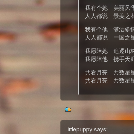
我有个她 美丽风
人人都说 景美之
我有个他 潇洒多
人人都说 中国之
我愿陪她 追逐山
我愿陪他 携手天
共看月亮 共数星
共看月亮 共数星
littlepuppy
says: