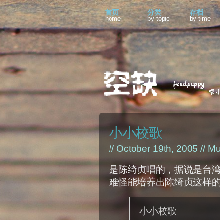
首页
分类
存档
home
by topic
by time
小小校歌
// October 19th, 2005 //
Mu
是陈绮贞唱的，据说是台
难怪能培养出陈绮贞这样的
小小校歌