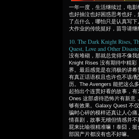
一年一度，生活继续过，电影
也好抽泣也好困惑思考也好，
了点什么，哪怕只是认真写下
大作业的传统挺好，苗导请继
10. The Dark Knight Rises, T
Quest, Love and Other D
没有堆砌，那就总觉得不像我的榜
Knight Rises 没有期待
界。最后感觉是在消极的讲希
有真正话语权且也许也不该/
历。The Avengers 能
起拍出个连贯好看的故事，有才华，
Ones 这部虐待恐怖片有新
够有效果。Galaxy Ques
骗时心碎的模样还真让人心痛。Love
情喜剧，故事无稽但情感并不
屁来比喻很精准嘛！泰囧，挺
部国产片都没有也不好嘛。