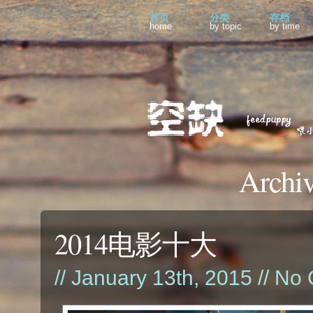
首页
分类
存档
home
by topic
by time
Archiv
2014电影十大
// January 13th, 2015 //
No 