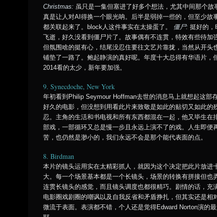
Christmas:
虽只是一集但塞进了好多个想法，尤其中间那个故
真是让人对AI得换一个眼光呐。后半是弱掉一些的，但至少故
都关联起来了。block人这件事实在太操蛋了。
僵尸:
挺好的，
飞逝，好久没看到僵尸片了。故事偶有不连贯，特效有些待加
但氛围啥的挺有心，结尾没忍住要往文艺片靠拢，当然从开头
铺垫了一路了。鲍起静演的真好呢。年度十大总得有华语片，
2014看的太少，新年要加强。
9. Synecdoche, New York
年初看到Philip Seymour Hoffman去世的消息马上就想起这部
好久的电影，但没想到用看此片来致敬是如此的贴切又如此的
忍。主角的生活和书电视和所有东西都混在一起，他又毕生在
部戏，一部循环又总是慢一步且永远上演不了的戏。人生即便
苦，也仍然是渺小的，我们永远不会是那个能代表面的点。
8. Birdman
本片的镜头运用实在太精彩抓人，就因为这个决定把此片放进
大。每一个场景基本都是一个长镜头，场景的转换有拼接但也
连贯长镜头的感觉，而且镜头调度也都很精巧。剧情的话，充
电影圈戏剧圈的嘲讽以及自我反省和矛盾挣扎，但其实还是相
微流于表面。表演都不错，个人还是觉得Edward Norton演的