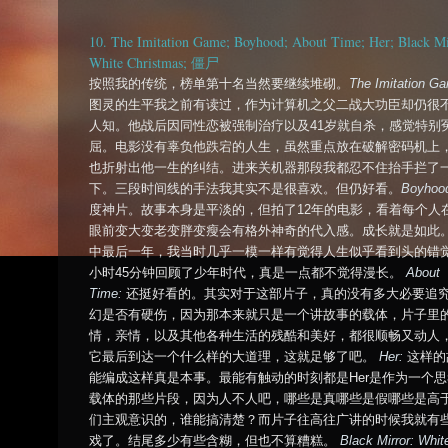
10. The Imitation Game; Boyhood; About Time; Her; Black Mi
White Christmas; 僵尸
按照我的传统，榜单第十名当然要继续堆砌。
The Imitation G
图灵的生平我之前有读过，作为计算机之父二战大功臣却仍很
人知。他战后因同性恋被强制治疗以及41岁就自杀，感觉特别
屈。电影没有辜负他跌宕的人生，虽然重点放在破解密码机上
也折射出他一生的纠结。进来关机器那段我都忍不住抬手拦了
下。三段时间线的手法我其实不是很喜欢。但仍好看。
Boyhoo
度神片。故事本身是平淡的，但拍了12年的电影，看着每个人
眼前变大变老变胖变瘦会有格外神奇的代入感。成长就是如此
中最后一年，我当时几乎一模一样有觉得人生似乎看到头的错觉
小时45分钟回顾了少年时代，真是一点都不觉得漫长。
About
Time:
还挺好看的。其实对于这部片子，真的没有多大必要追
幻是否有硬伤，因为那本来就只是一个讲故事的载体，片子里
情，亲情，以及其他各种生活的残酷和美好，都很顺畅又动人
它最后到达一个什么样的大道理，这就足够了吧。
Her:
这样的
能编成这样真是本事。最能有触动的时刻都是Her是作为一个思
载体的那些片段，因为人不人吧，哪些是真哪些是假哪些是高
们主观意识的，谁能搞清楚？而片子往高往广讲的时候我就有
戏了。结尾多少有些含糊，但也不算糟糕。
Black Mirror: Whit