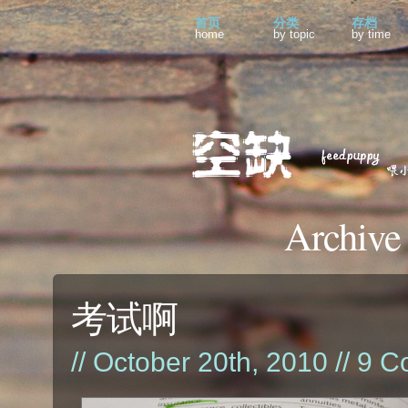
首页
分类
存档
home
by topic
by time
Archive
考试啊
// October 20th, 2010 //
9 C