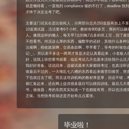
就是懒得看，一直拖到 compliance 催的不行了，deadline 快
才终于决定去考了吧。
主要这门试实在是比较耗人，分两部分总共250道题再加上不
10道测试题，活活要考6个小时。教材有800多页，厚的可以砸
人。像我这样的懒人，每天早7点到晚7点多的班上完，回了家
不想看书。何况这么厚的东西，偏数学的还好，其他什么各种
法规啊，税收政策啊，交易条款啊，早早看了，等考的时候也
记-_-。所以差不多这一两周才算是决定认真看起来，小老板人
好，说我上班想看书就看，临近考试几天也基本没给我什么活
我好好准备。话说回来，这破试基本大家都得考过，也真没听
谁最后不过的，一大堆乱七八糟的东西看起来痛苦归痛苦，突
下也就过去了呗。而且这培训机构的教材厚是厚，但还不错，
都汇集起来，还在网上提供很多题目可以模拟训练。最后几天
书，做做题，考的东西其实知道一下也都挺有用，所以也没感
乏味。当然快考前就还是开始有点点紧张。
毕业啦！