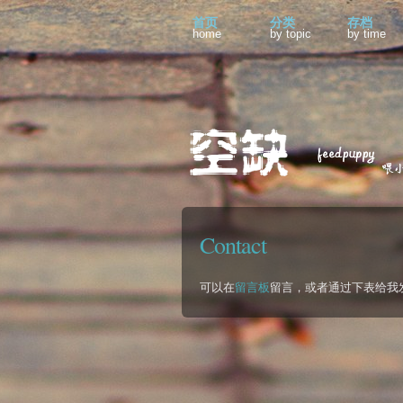
首页
分类
存档
home
by topic
by time
Contact
可以在
留言板
留言，或者通过下表给我