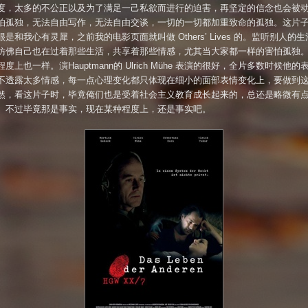
度，太多的不公正以及为了满足一己私欲而进行的迫害，再坚定的信念也会被
怕孤独，无法自由写作，无法自由交谈，一切的一切都加重致命的孤独。这片
是和我心有灵犀，之前我的电影页面就叫做 Others’ Lives 的。监听别人的
仿佛自己也在过着那些生活，共享着那些情感，尤其当大家都一样的害怕孤独
度上也一样。演Hauptmann的 Ulrich Mühe 表演的很好，全片多数时候他的
不透露太多情感，每一点心理变化都只体现在细小的面部表情变化上，要做到
然，看这片子时，毕竟俺们也是受着社会主义教育成长起来的，总还是略微有
。不过毕竟那是事实，现在某种程度上，还是事实吧。