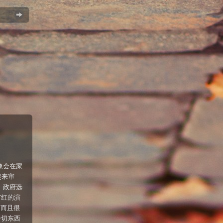
象会在家
起来审
的。政府选
苗红的演
，而且很
一切东西