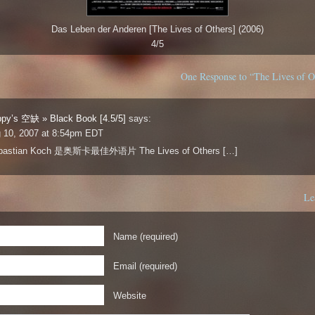
Das Leben der Anderen [The Lives of Others] (2006)
4/5
One Response to “The Lives of Ot
ppy’s 空缺 » Black Book [4.5/5]
says:
g 10, 2007 at 8:54pm EDT
bastian Koch 是奥斯卡最佳外语片 The Lives of Others […]
Le
Name (required)
Email (required)
Website