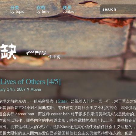
分类
存档
联系
by topic
by time
contact
Lives of Others [4/5]
uary 17th, 2007 //
Movie
倒塌之前的东德，一组秘密警察（
Stasi
）监视着人们的一言一行，对于重点对
全套窃听装置24小时不间断监听。有任何对党对社会主义不利的言论，就会抓
会实行 career ban，而这种 career ban 对于很多作家演员导演来说是致命
作家可以写作，哪些内容的书可以出版，哪些题材的戏剧可以上台，哪些根正
演出。拥有这样巨大的”权力“，很多Stasi还是真心信任党信任社会主义理想的
受极大限制的文人因为热爱自己的祖国相信社会主义仍然坚持留在东德。但是