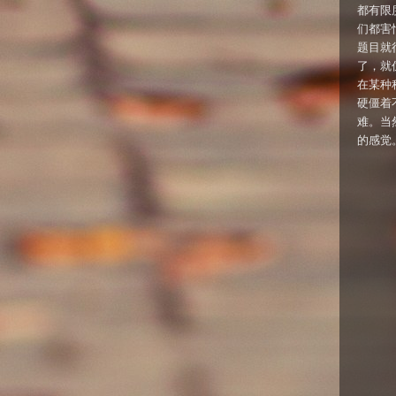
都有限
们都害
题目就很
了，就
在某种程
硬僵着
难。当
的感觉