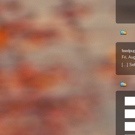
feedpu
Fri, Au
[…] Se