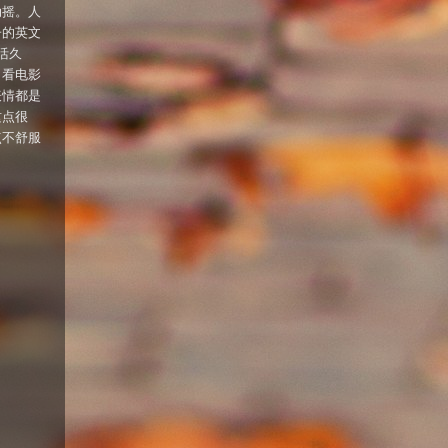
动摇。人
子的英文
生活久
。看电影
表情都是
这点很
点不舒服