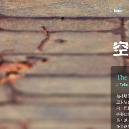
首页
home
The 
// Febr
柏林墙
里安装
问，而且
择哪些
员可以
多言论