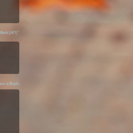
hers [4/5]”
ave a Reply