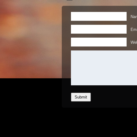
Nam
Ema
Web