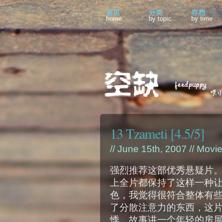
首页
分类
存档
home
by topic
by time
13 Tzameti [4.5/5]
// June 15th, 2007 //
Movi
强烈推荐这部优秀悬疑片
上全片都保持了这样一种
色，我觉得很符合整体有
了分散注意力的东西，这
悸。故事讲一个年轻的房