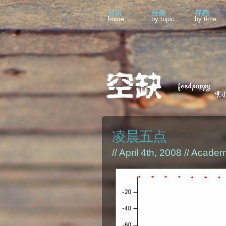
首页
分类
存档
home
by topic
by time
凌晨五点
// April 4th, 2008 //
Academ