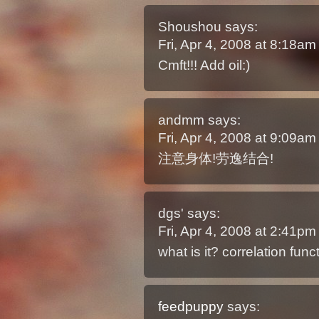
Shoushou
says:
Fri, Apr 4, 2008 at 8:18a
Cmft!!! Add oil:)
andmm
says:
Fri, Apr 4, 2008 at 9:09a
注意身体!劳逸结合!
dgs'
says:
Fri, Apr 4, 2008 at 2:41p
what is it? correlation func
feedpuppy
says: