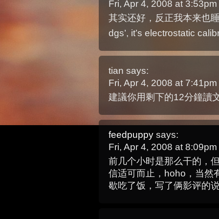
Fri, Apr 4, 2008 at 3:53p
其实还好，反正我本来也
dgs’, it’s electrostatic cali
tian
says:
Fri, Apr 4, 2008 at 7:41p
建議你用剩下的12分鐘讀
feedpuppy
says:
Fri, Apr 4, 2008 at 8:09p
前几个小时是那么干的，
信适可而止，hoho，当
歇吃了饭，写了俩影评的