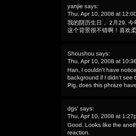
yanjie
says:
Thu, Apr 10, 2008 at 12:
我的阴历生日， 2月29. 
这个背景很不错啊！喜欢
Shoushou
says:
Thu, Apr 10, 2008 at 10:
Han, I couldn’t have noti
background if I didn’t see
Pig, does this phraze ha
dgs'
says:
Thu, Apr 10, 2008 at 1:2
Good. Looks like the anot
reaction.