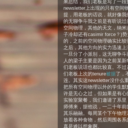
果总结，我们老板是写了一段
newsletter上出现的只
提，用老板的话说，就好像我
的无聊争斗我之前是有听说过
空间物理，其他的天文，纳米
子冷却还有casimir for
的，之前的空间物理确实比较
之后，其他方向的实力迅速上
一旦分了小派别，这无聊争斗
人的梁子主要是因为之前某新fa
们老板说话也都比较直。不过
们老板上次的tenure
被据
了，
连。其实这newsletter
把所有空间物理以外的学生默
许是无心之过，但如果是有心
实验室聚餐，我们邀请了系里 ma
师傅来，据他说，一二十年前
其乐融融。每周某个下午物理
放着各种食物，然后周围各系的
真是难以想象啊。