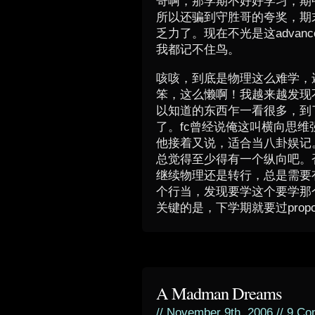
哥啊，那学期不好好学习，期
所以还骗到守胜哥的夸奖，期
乏力了。现在不光是这advan
我都记不住鸟。
咳咳，到底是物理这么难学，
笨，这么懒啊！我越来越发现
以知道的东西乍一看很多，到了中
了。fc曾经说俺这叫横向思
他接着又说，适合当八卦娱记
总觉得至少得有一个纵向吧。
继续物理还是转行，总是需要
个行当，发现要学这个要学那
关键的是，下学期就要过proposa
A Madman Dreams
// November 9th, 2006 //
9 Co