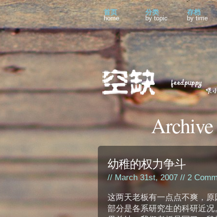
首页
分类
存档
home
by topic
by time
Archive
幼稚的权力争斗
// March 31st, 2007 //
2 Comm
这两天老板有一点点不爽，原因是
部分是各系研究生的科研近况