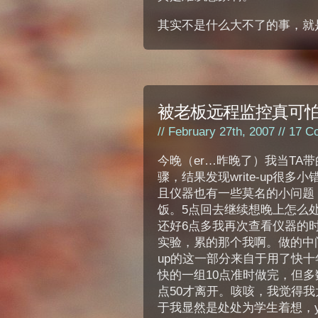
其实不是什么大不了的事，就
被老板远程监控真可
// February 27th, 2007 //
17 C
今晚（er…昨晚了）我当TA
骤，结果发现write-up很多小
且仪器也有一些莫名的小问题
饭。5点回去继续想晚上怎么
还好6点多我再次查看仪器的
实验，累的那个我啊。做的中间
up的这一部分来自于用了快十年
快的一组10点准时做完，但多
点50才离开。咳咳，我觉得
于我显然是处处为学生着想，y