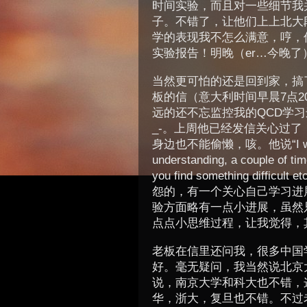
时间实验，而且对一些细节我
子。不错了，让他们上上北大
学的表现我不怎么满意，哼，
实验报告！明晚（er…今晚
当然更可怕的还是回到家，搞
板的信（意大利时间早晨7点
远的还不忘监控我的QCD学
_-。上周他已经发信关心过
身边也不能偷懒，咳。他说“I would be
understanding, a couple of tim
you find something dif
怨的，有一个关心自己学习进
验方面略有一点小进展，虽然
点点小思维过程，让我觉得，其实我
老板在信里还问我，很多中国
好。毫无疑问，我当然说北京
说，南京大学和科大也不错，这
华，浙大，复旦也不错。不过