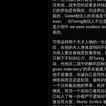
没有他，战争恐怕还要多持续
们的所知是有限的，但这两位
庭的，Gödel相信人的灵魂是可以留转的
soul），但Turing相信
是介绍中 we were soulless 
座的。
可惜这样两个天才人物的一生却
症，在他的夫人身体虚弱到不
为有人要在食物里投毒害他，
只剩下不到30公斤。而Turi
说，光他在二战中的解码贡献就足
gross indecency”
他不喜撒谎，坦诚自己是同性
神疾病而且还是犯罪。最终的结果
一个沾有氰化物的苹果，死掉
饿死，而另一个却自己毒死自己
己钻入了每一步都严守逻辑却导
激当导火索，Moritz Schli