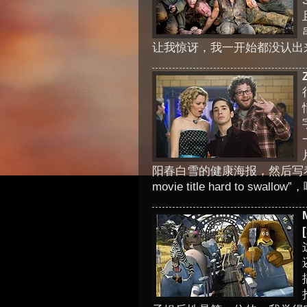
让我惊讶，我一开始都没认出
阳春白雪的健康海报，然后写着”A poste
movie title hard to swallo
[