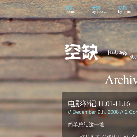
首页
分类
存档
home
by topic
by time
Archiv
电影补记 11.01-11.16
// December 9th, 2008 //
2 Co
简单总结这一堆：