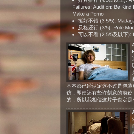
好片推荐 (4/5及以上): A Com
Failures; Audition; Be Kind
Make a Porno
挺好不错 (3.5/5): Madag
及格还行 (3/5): Role Mod
可以不看 (2.5/5及以下): I W
F
基本都已经认定这不过是包装成
访，即便还有些许刻意的痕迹
的，所以我相信这片子也定是