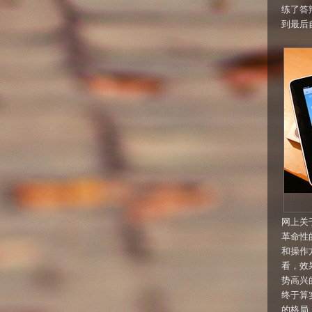
练了答辩
到最后
网上关于
革命性
和操作方
看，效
势高兴
终于算
的格局