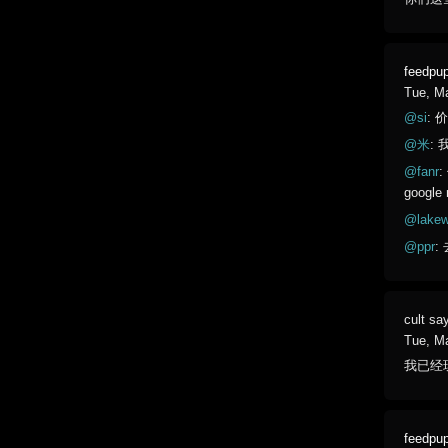
feedpu
Tue, M
@si
:
@米
:
@fanr
:
goog
@lakew
@ppr
:
cult
say
Tue, M
我已经
feedpu