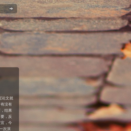
完论文就
看有没有
店，结果
不要，反
便宜，今
一次演