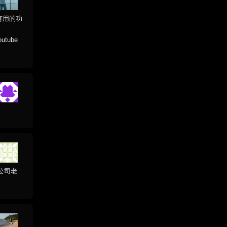
有用的功
ube
公司老