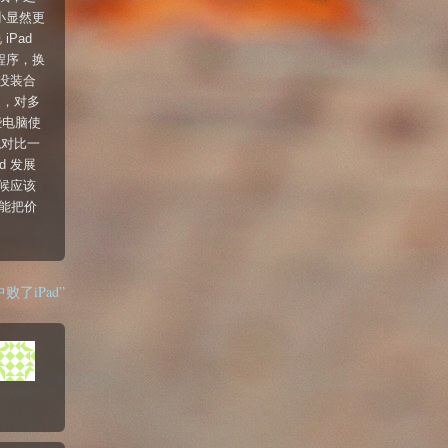
大小显然更
Pad
程序，换
没装合
望，对多
些电脑使
绝对比一
 发展
时候应该
话能把价
之中败了iPad”