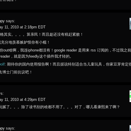
ppy
says:
ay 11, 2010 at 2:18pm EDT
 价格其实。。。。算亲民！而且趁还没有税赶紧败！
 我充分地羡慕嫉妒恨你有小糯！
 你out啥啊，我连iphone都没有！google reader 是用来 rss 订阅的，不过我
le reader，就是因为feedly这个插件我才转的。
olf
: 期待你的国内使用报告啊！而且据说特别适合当儿童玩具，你家豆芽肯定
 去博士门前抗议吧！
s:
ay 11, 2010 at 4:29pm EDT
玩腻了。。。除了读书别的啥都不用了。。。对了，哪儿看康熙来了啊？
ppy
says: