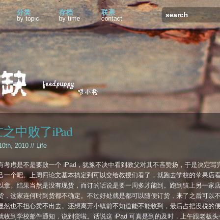
分类
存档
联系
by topic
by time
contact
之中败了iPad
10th, 2010 //
Life
有考虑是不是要败一个 iPad，犹豫不决中看到教父对其不吝赞扬，于是决定写
己一个吧。上周四论文基本搞定到可以交给教授们看了，就跑去学校的苹果店
以拿。结果当然是没有现货，而订的话说是要一周多才能到。跑到镇上另一家
货，这家连何时到货都不确定。不过好处就是都可以随便订货，来了之后可以
显然也不担心卖不出去。还想离开小镇前不知道能不能收到，最后占把没税的
就收到学校邮件通知，说到货啦。话说这 iPad 可真是到的及时，上午跟老板头