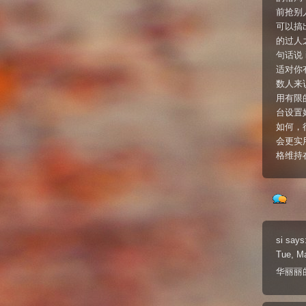
前抢别人
可以搞
的过人
句话说
适对你
数人来
用有限
台设置
如何，很
会更实
格维持
si
says
Tue, M
华丽丽