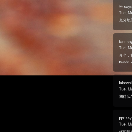
米
says
Tue, M
充分地
fanr
sa
Tue, M
介个，我
read
lakewol
Tue, M
期待我
ppr
say
Tue, M
你们这