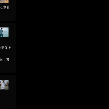
担心拿着
d更像上
啥的，其