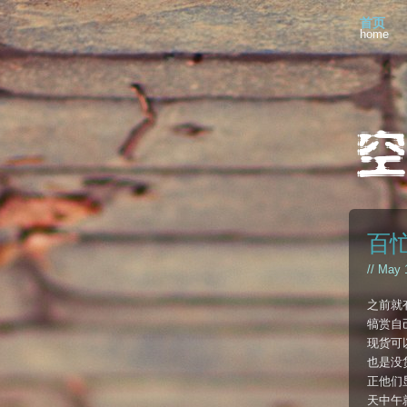
首页
home
百忙
// May 
之前就
犒赏自
现货可
也是没
正他们
天中午