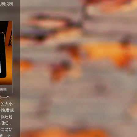
练啊想啊
未来
实是一个
它的大小
视剧免费观
是就还趁
子报纸，
新闻网站
戏，之