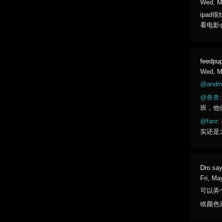
Wed, M
ipa
看电影
feedpu
Wed, M
@and
@兽兽
班，他
@fanr
实还是
Dro
say
Fri, Ma
可以弄
啥颜色