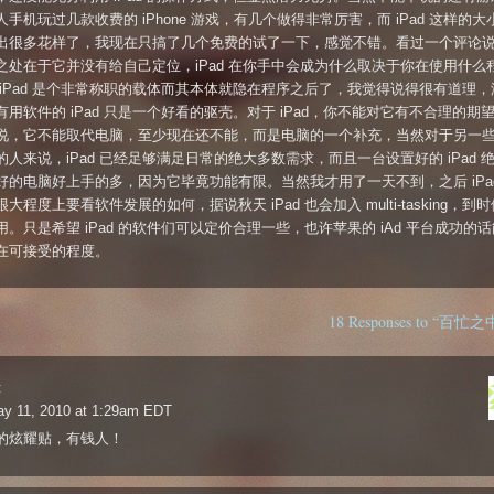
手机玩过几款收费的 iPhone 游戏，有几个做得非常厉害，而 iPad 这样的
出很多花样了，我现在只搞了几个免费的试了一下，感觉不错。看过一个评论说 i
之处在于它并没有给自己定位，iPad 在你手中会成为什么取决于你在使用什么
 iPad 是个非常称职的载体而其本体就隐在程序之后了，我觉得说得很有道理，
有用软件的 iPad 只是一个好看的驱壳。对于 iPad，你不能对它有不合理的期
说，它不能取代电脑，至少现在还不能，而是电脑的一个补充，当然对于另一
的人来说，iPad 已经足够满足日常的绝大多数需求，而且一台设置好的 iPad 
好的电脑好上手的多，因为它毕竟功能有限。当然我才用了一天不到，之后 iPad
大程度上要看软件发展的如何，据说秋天 iPad 也会加入 multi-tasking，到
用。只是希望 iPad 的软件们可以定价合理一些，也许苹果的 iAd 平台成功的
在可接受的程度。
18 Responses to “百忙
:
ay 11, 2010 at 1:29am EDT
的炫耀贴，有钱人！