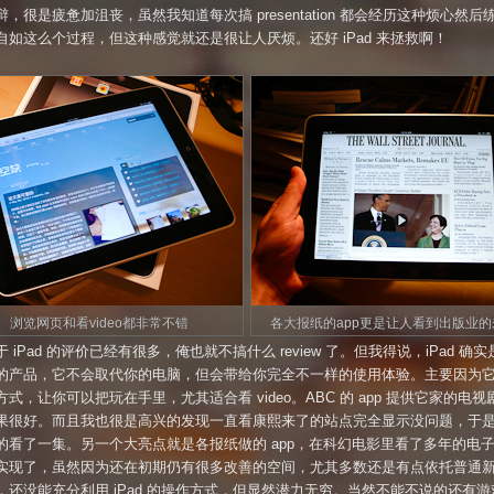
，很是疲惫加沮丧，虽然我知道每次搞 presentation 都会经历这种烦心然后
自如这么个过程，但这种感觉就还是很让人厌烦。还好 iPad 来拯救啊！
浏览网页和看video都非常不错
各大报纸的app更是让人看到出版业的
 iPad 的评价已经有很多，俺也就不搞什么 review 了。但我得说，iPad 确
的产品，它不会取代你的电脑，但会带给你完全不一样的使用体验。主要因为
式，让你可以把玩在手里，尤其适合看 video。ABC 的 app 提供它家的电
果很好。而且我也很是高兴的发现一直看康熙来了的站点完全显示没问题，于
的看了一集。另一个大亮点就是各报纸做的 app，在科幻电影里看了多年的电
实现了，虽然因为还在初期仍有很多改善的空间，尤其多数还是有点依托普通
，还没能充分利用 iPad 的操作方式，但显然潜力无穷。当然不能不说的还有游