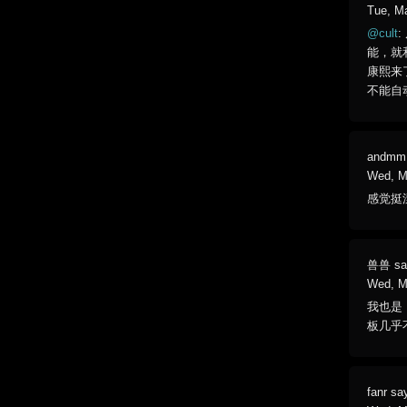
Tue, M
@cult
能，就
康熙来
不能自
andmm
Wed, M
感觉挺
兽兽
sa
Wed, M
我也是
板几乎
fanr
sa