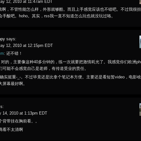
ay 12, 2010 at 11:47am EDT
d很炫啊，不管性能怎么样，外形就够酷。而且上手感觉应该也不错吧。不过我很
会手酸吧。hoho。其实，rss我一直不知道怎么玩也就没玩过咯。
ppy
says:
ay 12, 2010 at 12:15pm EDT
mm
: 还不错！
: 对的，主要像这种40多分钟的，练一次就要把激情耗光了。我感觉你们欧洲ph
们可能不会感觉自己是老师，有传道受业的责任。
: 确实挺重-_-。不过毕竟还是比拿个笔记本方便。主要还是看短暂video，电影
大屏幕最好啊。
s:
y 14, 2010 at 1:13pm EDT
个背带挂在胸前看。。
滴看不太清啊