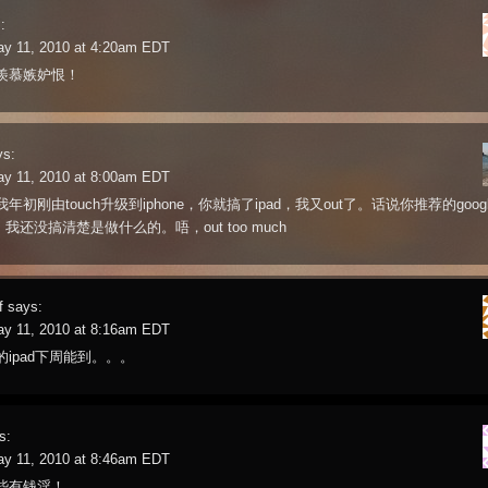
:
ay 11, 2010 at 4:20am EDT
羡慕嫉妒恨！
ys:
ay 11, 2010 at 8:00am EDT
年初刚由touch升级到iphone，你就搞了ipad，我又out了。话说你推荐的googl
er，我还没搞清楚是做什么的。唔，out too much
f
says:
ay 11, 2010 at 8:16am EDT
的ipad下周能到。。。
s:
ay 11, 2010 at 8:46am EDT
些有钱淫！