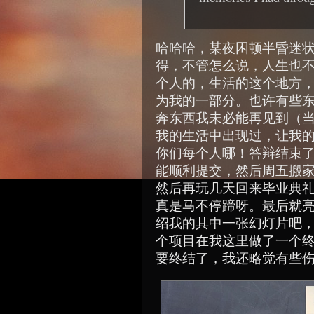
哈哈哈，某夜困顿半昏迷
得，不管怎么说，人生也
个人的，生活的这个地方
为我的一部分。也许有些
奔东西我未必能再见到（
我的生活中出现过，让我
你们每个人哪！答辩结束
能顺利提交，然后周五搬
然后再玩几天回来毕业典
真是马不停蹄呀。最后就
绍我的其中一张幻灯片吧
个项目在我这里做了一个
要终结了，我还略觉有些