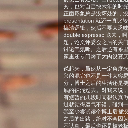
秀，也对自己快六年的时
正面形象总是没坏处的，
presentation 就
搞清逻辑，然后不要太乏
double espresso
题，论文评委会之后的关
讨论气氛哪。之后还有系
家里还专门烤了大肉设宴
说起来，虽然从一定角度
兴的混完也不是一件太容
分，博士之后的生活还是
底的被混过去。对我来说
有短暂的几段时间想认真
过就觉得运气不错，碰到
我至少尝试读个博士后都
之后的出路，绝对不会因
不认真，最后也还是被老