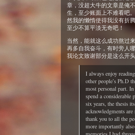
章，没超大牛的文章是俺
生，至少账面上不难看吧
然我的懒惰使得我没有折
至少不算平淡无奇吧！
当然，能就这么成功熬过
再多自我奋斗，有时旁人
我论文致谢部分是这么开
I always enjoy readin
other people’s Ph.D the
most personal part. In
spend a considerable p
six years, the thesis i
acknowledgments are n
thank you to all the p
more importantly also 
memories I had throug