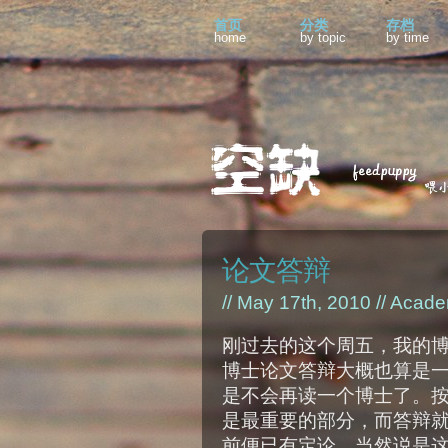
首页
分类
存档
home
by topic
by time
论文答辩
// May 17th, 2010 //
Acade
刚过去的这个周五，我的
博士论文答辩大概也算是
是不会再读一个博士了。
是最重要的部分，而答辩
前便已有定论。当然说是